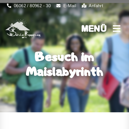
06062 / 80962 - 30
E-Mail
Anfahrt
MENÜ
MENÜ
Besuch im
Maislabyrinth