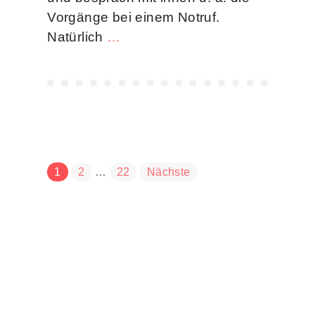
Vorgänge bei einem Notruf.
Natürlich
…
Seitennummerierun
der
1
2
…
22
Nächste
Beiträge