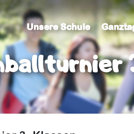
Unsere Schule
Ganzta
Unsere Schule
Ganzta
ballturnier 