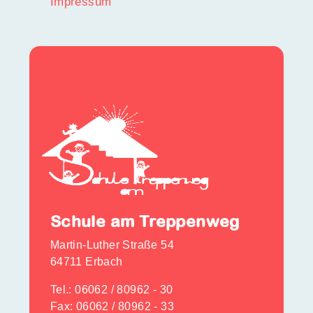
Impressum
Schule am Treppenweg
Martin-Luther Straße 54
64711 Erbach
Tel.:
06062 / 80962 - 30
Fax: 06062 / 80962 - 33