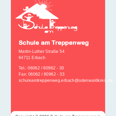
Schule am Treppenweg
Martin-Luther Straße 54
64711 Erbach
Tel.:
06062 / 80962 - 30
Fax: 06062 / 80962 - 33
schuleamtreppenweg.erbach@odenwaldkreis.de