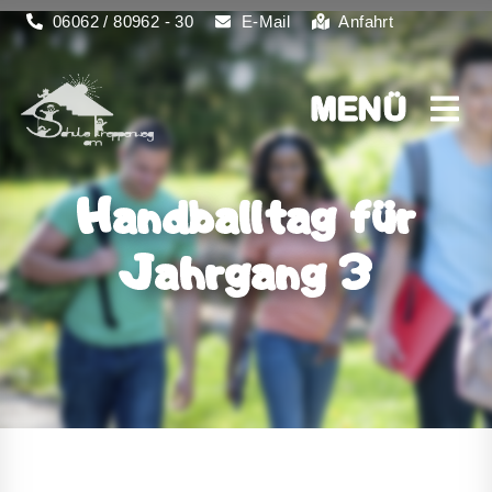
06062 / 80962 - 30
E-Mail
Anfahrt
MENÜ
MENÜ
Handballtag für
Jahrgang 3