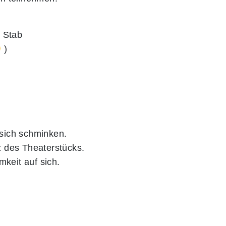
m Stab
)
 sich schminken.
z des Theaterstücks.
keit auf sich.