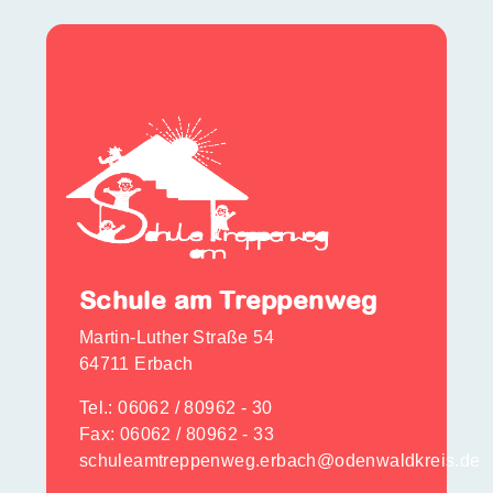
Schule am Treppenweg
Martin-Luther Straße 54
64711 Erbach
Tel.:
06062 / 80962 - 30
Fax: 06062 / 80962 - 33
schuleamtreppenweg.erbach@odenwaldkreis.de