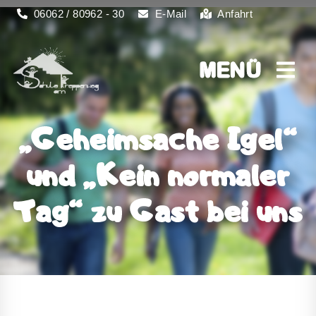
06062 / 80962 - 30
E-Mail
Anfahrt
MENÜ
MENÜ
„Geheimsache Igel“
und „Kein normaler
Tag“ zu Gast bei uns