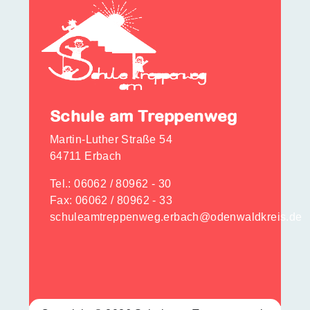
Schule am Treppenweg
Martin-Luther Straße 54
64711 Erbach
Tel.:
06062 / 80962 - 30
Fax: 06062 / 80962 - 33
schuleamtreppenweg.erbach@odenwaldkreis.de