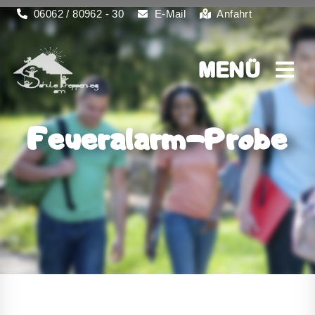
06062 / 80962 - 30
E-Mail
Anfahrt
MENÜ
MENÜ
Feueralarm-Probe