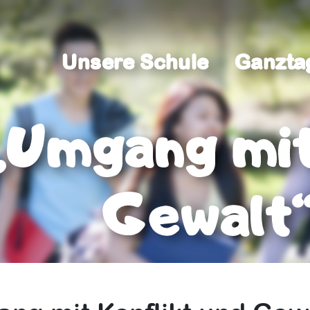
Unsere Schule
Ganzta
Unsere Schule
Ganzta
„Umgang mit
Gewalt