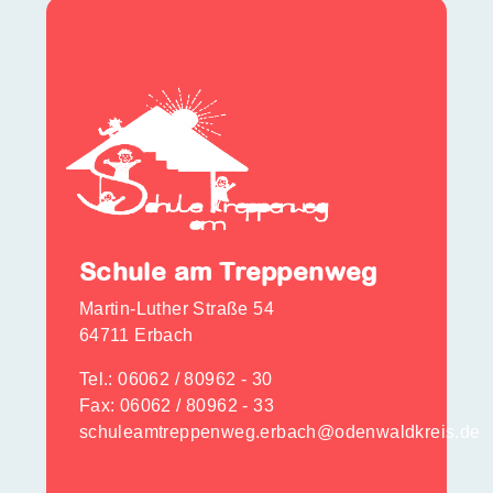
Schule am Treppenweg
Martin-Luther Straße 54
64711 Erbach
Tel.:
06062 / 80962 - 30
Fax: 06062 / 80962 - 33
schuleamtreppenweg.erbach@odenwaldkreis.de