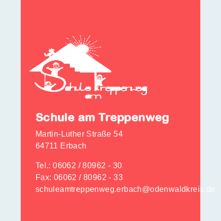
Schule am Treppenweg
Martin-Luther Straße 54
64711 Erbach
Tel.:
06062 / 80962 - 30
Fax: 06062 / 80962 - 33
schuleamtreppenweg.erbach@odenwaldkreis.de