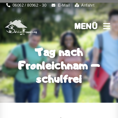
06062 / 80962 - 30
E-Mail
Anfahrt
MENÜ
MENÜ
Tag nach
Fronleichnam –
schulfrei