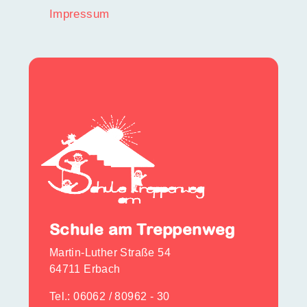
Impressum
Schule am Treppenweg
Martin-Luther Straße 54
64711 Erbach
Tel.:
06062 / 80962 - 30