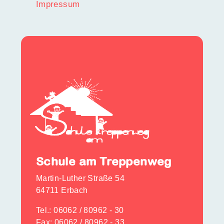
Impressum
Schule am Treppenweg
Martin-Luther Straße 54
64711 Erbach
Tel.:
06062 / 80962 - 30
Fax: 06062 / 80962 - 33