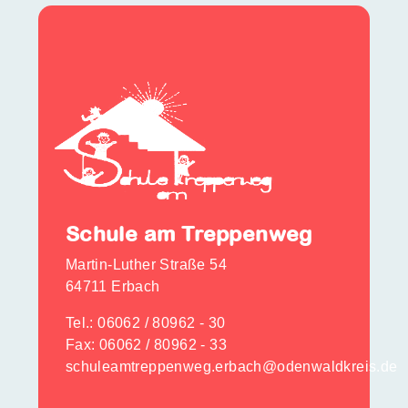
Schule am Treppenweg
Martin-Luther Straße 54
64711 Erbach
Tel.:
06062 / 80962 - 30
Fax: 06062 / 80962 - 33
schuleamtreppenweg.erbach@odenwaldkreis.de