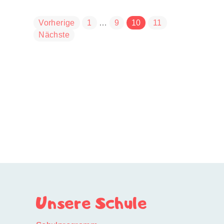
der
Vorherige
1
…
9
10
11
Beiträge
Nächste
Unsere Schule